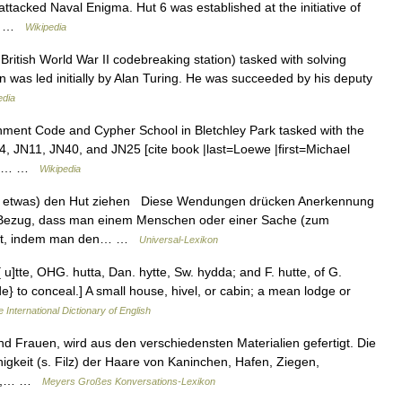
ttacked Naval Enigma. Hut 6 was established at the initiative of
y… …
Wikipedia
British World War II codebreaking station) tasked with solving
as led initially by Alan Turing. He was succeeded by his deputy
edia
ment Code and Cypher School in Bletchley Park tasked with the
, JN11, JN40, and JN25 [cite book |last=Loewe |first=Michael
des… …
Wikipedia
r etwas) den Hut ziehen Diese Wendungen drücken Anerkennung
Bezug, dass man einem Menschen oder einer Sache (zum
ingt, indem man den… …
Universal-Lexikon
[ u]tte, OHG. hutta, Dan. hytte, Sw. hydda; and F. hutte, of G.
ude} to conceal.] A small house, hivel, or cabin; a mean lodge or
 International Dictionary of English
Frauen, wird aus den verschiedensten Materialien gefertigt. Die
ähigkeit (s. Filz) der Haare von Kaninchen, Hafen, Ziegen,
ten,… …
Meyers Großes Konversations-Lexikon