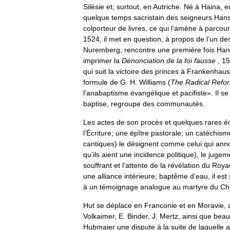
Silésie
et
,
surtout
,
en
Autriche
.
Né
à
Haina
,
e
quelque
temps
sacristain
des
seigneurs
Han
colporteur
de
livres
,
ce
qui
l
’
amène
à
parcour
1524
,
il
met
en
question
,
à
propos
de
l
’
un
de
Nuremberg
,
rencontre
une
première
fois
Han
imprimer
la
Dénonciation
de
la
foi
fausse
,
15
qui
suit
la
victoire
des
princes
à
Frankenhau
formule
de
G
.
H
.
Williams
(
The
Radical
Refor
l
’
anabaptisme
évangélique
et
pacifiste
».
Il
se
baptise
,
regroupe
des
communautés
.
Les
actes
de
son
procès
et
quelques
rares
éc
l
’
Écriture
;
une
épître
pastorale
;
un
catéchism
cantiques
)
le
désignent
comme
celui
qui
ann
qu
’
ils
aient
une
incidence
politique
),
le
jugem
souffrant
et
l
’
attente
de
la
révélation
du
Roya
une
alliance
intérieure
;
baptême
d
’
eau
,
il
est
à
un
témoignage
analogue
au
martyre
du
Chr
Hut
se
déplace
en
Franconie
et
en
Moravie
,
Volkaimer
,
E
.
Binder
,
J
.
Mertz
,
ainsi
que
beau
Hubmaier
une
dispute
à
la
suite
de
laquelle
a