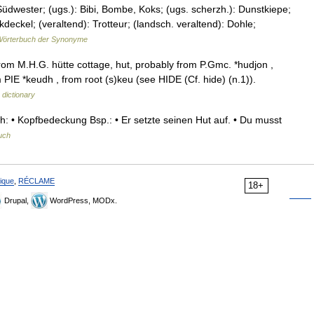
wester; (ugs.): Bibi, Bombe, Koks; (ugs. scherzh.): Dunstkiepe;
deckel; (veraltend): Trotteur; (landsch. veraltend): Dohle;
örterbuch der Synonyme
rom M.H.G. hütte cottage, hut, probably from P.Gmc. *hudjon ,
m PIE *keudh , from root (s)keu (see HIDE (Cf. hide) (n.1)).
dictionary
: • Kopfbedeckung Bsp.: • Er setzte seinen Hut auf. • Du musst
uch
ique
,
RÉCLAME
18+
Drupal,
WordPress, MODx.