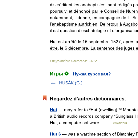
discréditent
les
anabaptistes
,
sont
rédigés
pa
poursuivi
et
dénoncé
par
le
Conseil
de
Nure
notamment
,
il
donne
,
en
compagnie
de
L
.
Sc
l
’
anabaptisme
autrichien
.
De
retour
à
Augsbo
il
est
question
d
’
eschatologie
et
d
’
organisatio
Hut
est
arrêté
le
16
septembre
1527
;
après
p
être
,
le
6
décembre
.
La
sentence
des
juges
e
Encyclopédie
Universelle
.
2012
.
Игры ⚽
Нужна курсовая?
HUSÁK (G.)
Regardez d'autres dictionnaires:
Hut
— may refer to:*Hut (dwelling) ** Mounta
a British audio records company *Sunglass Hut
Hut, a computer software… …
Wikipedia
Hut 6
— was a wartime section of Bletchley P