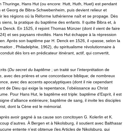
n
Thuringe
,
Hans
Hut
(
ou
encore:
Hutt
,
Huth
,
Huet
)
est
pendant
s
et
Georg
de
Bibra
-
Schwebenheim
,
puis
devient
relieur
et
ir
les
régions
où
la
Réforme
luthérienne
naît
et
se
propage
.
Dès
s
siens
,
la
pratique
du
baptême
des
enfants
.
Il
quitte
Bibra
et
,
à
s
Denck
.
En
1525
,
il
rejoint
Thomas
Münzer
(
dont
il
vient
de
faire
24
)
et
ses
paysans
révoltés
.
Hans
Hut
échappe
à
la
répression
sen
.
Après
son
baptême
par
H
.
Denck
en
1526
,
il
«
passe
,
selon
la
mation
,
Philadelphie
,
1962
),
du
spiritualisme
révolutionnaire
à
conduit
dès
lors
en
prédicateur
itinérant
,
actif
,
qui
convertit
,
rits
(
Du
secret
du
baptême
;
un
traité
sur
l
’
interprétation
de
e
,
avec
des
prières
et
une
concordance
biblique
;
de
nombreux
once
,
avec
des
accents
apocalyptiques
(
dont
il
nie
cependant
ent
de
Dieu
qui
exige
la
repentance
,
l
’
obéissance
au
Christ
ume
.
Pour
Hans
Hut
,
le
baptême
est
triple:
baptême
d
’
Esprit
,
il
est
signe
d
’
alliance
extérieure
;
baptême
de
sang
,
il
invite
les
disciples
ist
,
dont
la
Cène
est
le
mémorial
.
après
avoir
gagné
à
sa
cause
son
concitoyen
G
.
Kolerlin
et
K
.
coup
d
’
autres
.
À
Bergen
et
à
Nikolsburg
,
il
soutient
avec
Balthasar
ucune
entente
n
’
est
obtenue
(
les
Articles
de
Nikolsburg
,
qui