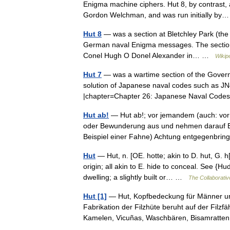
Enigma machine ciphers. Hut 8, by contrast, a
Gordon Welchman, and was run initially b
Hut 8
— was a section at Bletchley Park (the 
German naval Enigma messages. The section w
Conel Hugh O Donel Alexander in… …
Wikip
Hut 7
— was a wartime section of the Govern
solution of Japanese naval codes such as JN4
|chapter=Chapter 26: Japanese Naval Co
Hut ab!
— Hut ab!; vor jemandem (auch: vo
oder Bewunderung aus und nehmen darauf 
Beispiel einer Fahne) Achtung entgegenbr
Hut
— Hut, n. [OE. hotte; akin to D. hut, G. h
origin; all akin to E. hide to conceal. See {H
dwelling; a slightly built or… …
The Collaborative
Hut [1]
— Hut, Kopfbedeckung für Männer und 
Fabrikation der Filzhüte beruht auf der Filzf
Kamelen, Vicuñas, Waschbären, Bisamrat