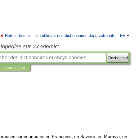
Retenir le site
En utilisant des dictionnaires dans votre site
FR
clopédies sur 'Academic'
Recherche!
interprétations
breuses
communautés
en
Franconie
,
en
Bavière
,
en
Moravie
,
en