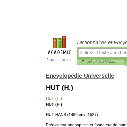
Dictionnaires et Ency
fr-academic.com
Encyclopédie Universelle
Encyclopédie Universelle
HUT (H.)
HUT
(
H
.)
HUT
(
H
.)
HUT
HANS
(
1490
env
.-
1527
)
Prédicateur
anabaptiste
et
fondateur
de
nom