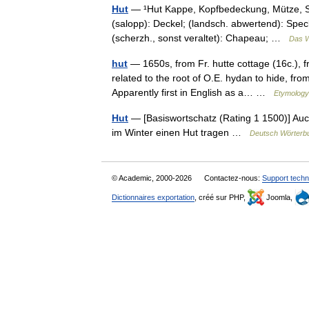
Hut
— ¹Hut Kappe, Kopfbedeckung, Mütze, Süd
(salopp): Deckel; (landsch. abwertend): Speck
(scherzh., sonst veraltet): Chapeau; …
Das W
hut
— 1650s, from Fr. hutte cottage (16c.), f
related to the root of O.E. hydan to hide, fro
Apparently first in English as a… …
Etymology 
Hut
— [Basiswortschatz (Rating 1 1500)] Auch
im Winter einen Hut tragen …
Deutsch Wörterb
© Academic, 2000-2026
Contactez-nous:
Support techn
Dictionnaires exportation
, créé sur PHP,
Joomla,