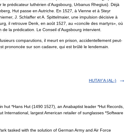
r
le
prédicateur
luthérien
d
’
Augsbourg
,
Urbanus
Rhegius
).
Déjà
mberg
,
Hut
passe
en
Autriche
.
En
1527
,
à
Vienne
et
à
Steyr
hiemer
,
J
.
Schlaffer
et
A
.
Spittelmaier
,
une
impulsion
décisive
à
urg
,
il
retrouve
Denk
,
en
août
1527
,
au
«
concile
des
martyrs
»,
où
n
de
la
prédication
.
Le
Conseil
d
’
Augsbourg
intervient
.
lusieurs
comparutions
,
il
meurt
en
prison
,
accidentellement
peut
-
st
prononcée
sur
son
cadavre
,
qui
est
brûlé
le
lendemain
.
HUTAY’A (AL-)
in hut *Hans Hut (1490 1527), an Anabaptist leader *Hut Records,
 International, largest American retailer of sunglasses *Software
ark tasked with the solution of German Army and Air Force